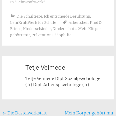
In "LehrKraftWerk"
Kinderherzen höher
schlagen.
Die Schultiere
,
Ich entscheide Berührung
,
LehrKraftWerk für Schule
Arbeitsheft Kind &
Eltern
,
Kinderschänder
,
Kinderschutz
,
Mein Körper
gehört mir
,
Prävention Pädophilie
Tetje Velmede
Tetje Velmede Dipl. Sozialpsychologe
(.fr) Dipl. Arbeitspsychologe (.fr)
Beitragsnavigation
←
Die Bastelwerkstatt
Mein Körper gehört mir