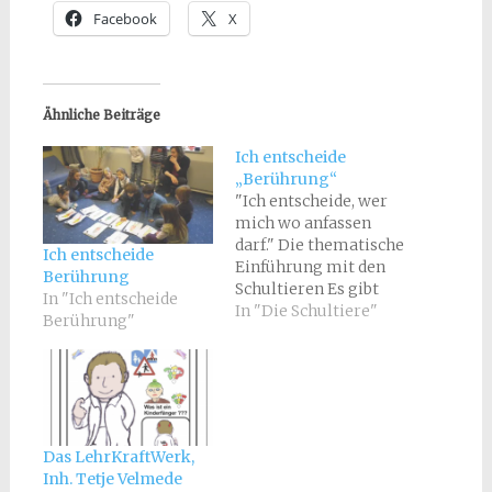
Facebook
X
Ähnliche Beiträge
Ich entscheide
„Berührung“
"Ich entscheide, wer
mich wo anfassen
darf." Die thematische
Ich entscheide
Einführung mit den
Berührung
Schultieren Es gibt
In "Ich entscheide
„solche“ und „solche“
In "Die Schultiere"
Berührung"
Berührungen. Ich
entscheide selber als
Kind über
„Berührungen“. Die
mitfühlende
Geschichte vom zu oft
Das LehrKraftWerk,
gestreichelten
Inh. Tetje Velmede
Teddybären lässt alle