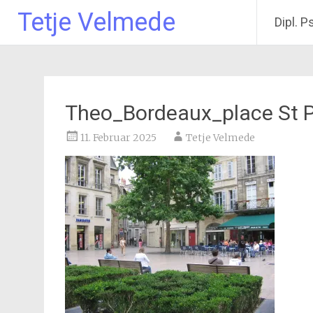
Tetje Velmede
Dipl. P
Zum
Inhalt
springen
Theo_Bordeaux_place St 
11. Februar 2025
Tetje Velmede