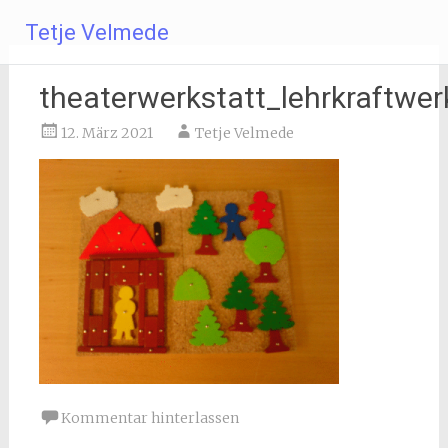
Zum
Tetje Velmede
Inhalt
springen
theaterwerkstatt_lehrkraftwe
12. März 2021
Tetje Velmede
Kommentar hinterlassen