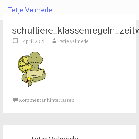
Zum
Tetje Velmede
Inhalt
springen
schultiere_klassenregeln_zeit
1. April 2021
Tetje Velmede
Kommentar hinterlassen