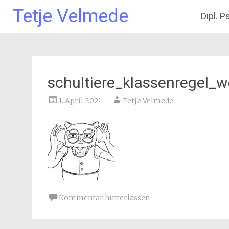
Tetje Velmede
Dipl. P
Zum
Inhalt
springen
schultiere_klassenregel_
1. April 2021
Tetje Velmede
Kommentar hinterlassen