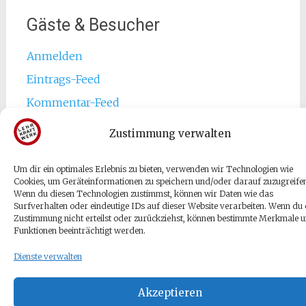
Gäste & Besucher
Anmelden
Eintrags-Feed
Kommentar-Feed
WordPress.org
Zustimmung verwalten
Um dir ein optimales Erlebnis zu bieten, verwenden wir Technologien wie
Cookies, um Geräteinformationen zu speichern und/oder darauf zuzugreife
Wenn du diesen Technologien zustimmst, können wir Daten wie das
Surfverhalten oder eindeutige IDs auf dieser Website verarbeiten. Wenn du 
Copyright © 2026
Tetje Velmede
. Alle Rechte vorbehalten.
Zustimmung nicht erteilst oder zurückziehst, können bestimmte Merkmale 
Theme:
Radiate
von ThemeGrill. Präsentiert von
WordPress
.
Funktionen beeinträchtigt werden.
Dienste verwalten
Akzeptieren