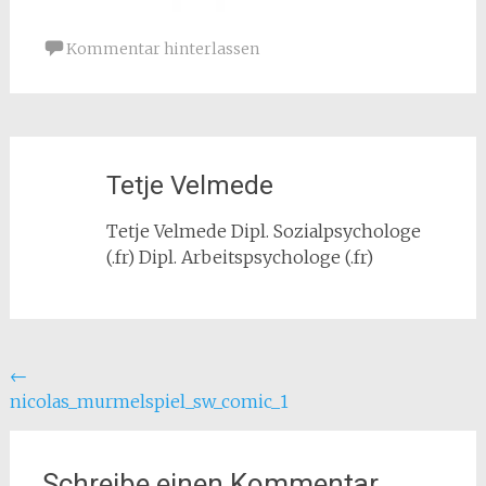
Kommentar hinterlassen
Tetje Velmede
Tetje Velmede Dipl. Sozialpsychologe
(.fr) Dipl. Arbeitspsychologe (.fr)
Beitragsnavigation
←
nicolas_murmelspiel_sw_comic_1
Schreibe einen Kommentar