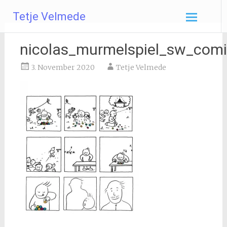
Zum
Tetje Velmede
Inhalt
springen
nicolas_murmelspiel_sw_com
3. November 2020
Tetje Velmede