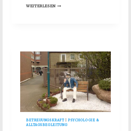
TETJE
WEITERLESEN
TWIST
–
EIN
ECHTER
SEEMANN
BETREUUNGSKRAFT
|
PSYCHOLOGIE &
ALLTAGSBEGLEITUNG