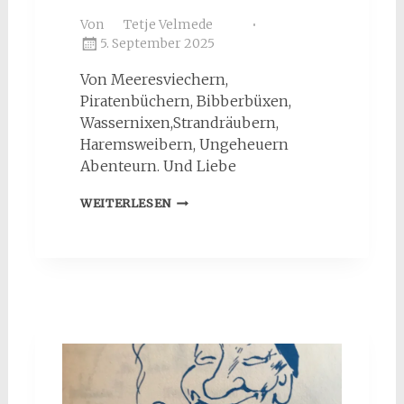
Von
Tetje Velmede
5. September 2025
Von Meeresviechern,
Piratenbüchern, Bibberbüxen,
Wassernixen,Strandräubern,
Haremsweibern, Ungeheuern
Abenteurn. Und Liebe
TETJE
WEITERLESEN
TWIST
–
HAARIGES
SEEMANNSGARN