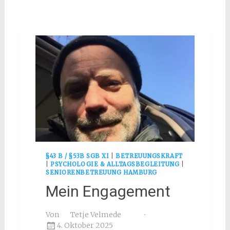
§43 B / §53B SGB XI
|
BETREUUNGSKRAFT
|
PSYCHOLOGIE & ALLTAGSBEGLEITUNG
|
SENIORENBETREUUNG HAMBURG
Mein Engagement
Von
Tetje Velmede
4. Oktober 2025