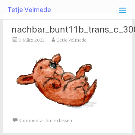
Zum
Tetje Velmede
Inhalt
springen
nachbar_bunt11b_trans_c_30
8. März 2021
Tetje Velmede
Kommentar hinterlassen