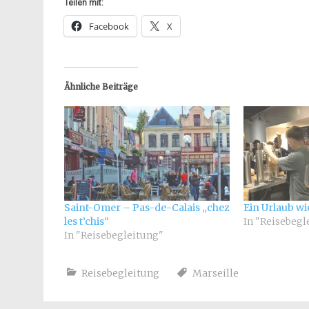
Teilen mit:
Facebook
X
Ähnliche Beiträge
Saint-Omer – Pas-de-Calais „chez
Ein Urlaub wi
les t’chis“
In "Reisebegl
In "Reisebegleitung"
Reisebegleitung
Marseille