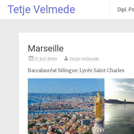
Tetje Velmede
Dipl. P
Zum
Inhalt
springen
Marseille
17. Juli 1990
Tetje Velmede
Baccalauréat bilingue: Lycée Saint Charles