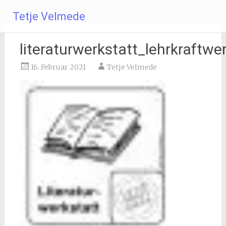
Zum
Tetje Velmede
Inhalt
springen
literaturwerkstatt_lehrkraftwe
16. Februar 2021
Tetje Velmede