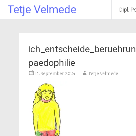
Tetje Velmede
Dipl. P
Zum
Inhalt
springen
ich_entscheide_beruehru
paedophilie
14. September 2024
Tetje Velmede