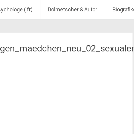
sychologe (.fr)
Dolmetscher & Autor
Biografik
ngen_maedchen_neu_02_sexualer