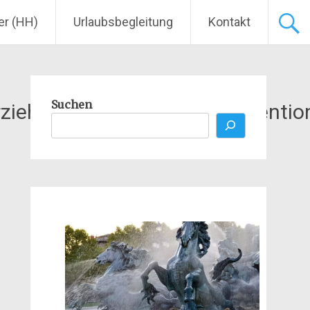
er (HH)
Urlaubsbegleitung
Kontakt
Suchen
ziehung_aufklaerung_praeventio