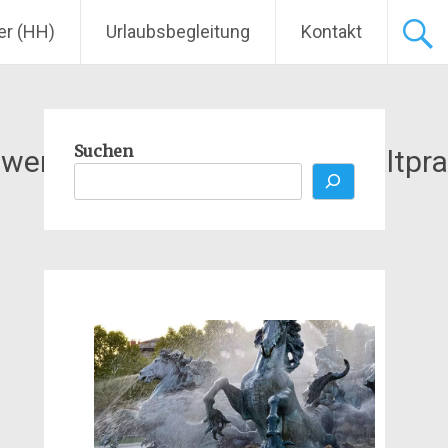
er (HH)
Urlaubsbegleitung
Kontakt
Suchen
twerk_fruehfoerderung_gewaltpr