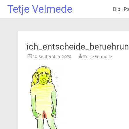
Tetje Velmede
Dipl. P
Zum
Inhalt
springen
ich_entscheide_beruehru
14. September 2024
Tetje Velmede