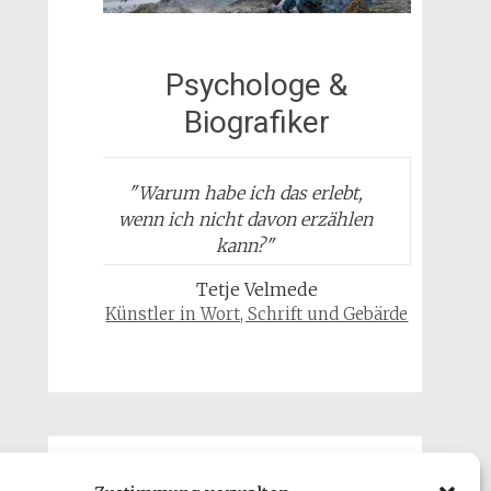
Psychologe &
Biografiker
"
Warum habe ich das erlebt,
wenn ich nicht davon erzählen
kann?
"
Tetje Velmede
Künstler in Wort, Schrift und Gebärde
xualler_missbrauch_von_maedchen
Gäste & Besucher