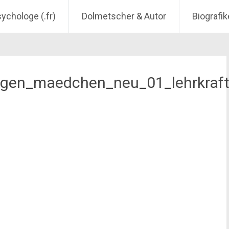
sychologe (.fr)
Dolmetscher & Autor
Biografik
ngen_maedchen_neu_01_lehrkraf