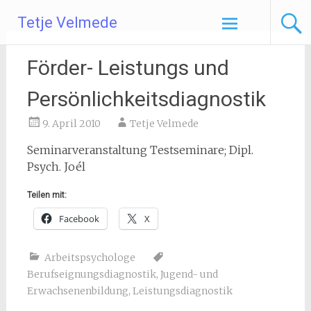
Zum
Tetje Velmede
Inhalt
springen
Förder- Leistungs und
Persönlichkeitsdiagnostik
9. April 2010
Tetje Velmede
Seminarveranstaltung Testseminare; Dipl.
Psych. Joél
Teilen mit:
Facebook
X
Arbeitspsychologe
Berufseignungsdiagnostik
,
Jugend- und
Erwachsenenbildung
,
Leistungsdiagnostik