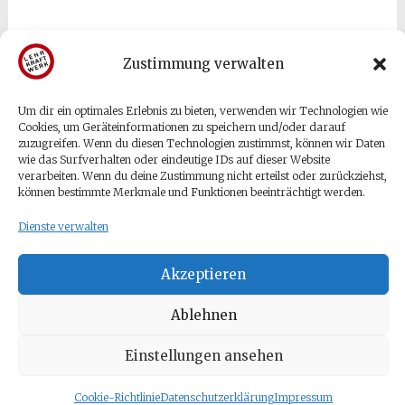
Zustimmung verwalten
Um dir ein optimales Erlebnis zu bieten, verwenden wir Technologien wie
Gäste & Besucher
Cookies, um Geräteinformationen zu speichern und/oder darauf
zuzugreifen. Wenn du diesen Technologien zustimmst, können wir Daten
wie das Surfverhalten oder eindeutige IDs auf dieser Website
Anmelden
verarbeiten. Wenn du deine Zustimmung nicht erteilst oder zurückziehst,
Eintrags-Feed
können bestimmte Merkmale und Funktionen beeinträchtigt werden.
Kommentar-Feed
Dienste verwalten
WordPress.org
Akzeptieren
Ablehnen
Einstellungen ansehen
Copyright © 2026
Tetje Velmede
. Alle Rechte vorbehalten.
Theme:
Radiate
von ThemeGrill. Präsentiert von
WordPress
.
Cookie-Richtlinie
Datenschutzerklärung
Impressum