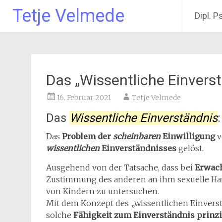
Tetje Velmede
Dipl. P
Zum
Inhalt
springen
Das „Wissentliche Einvers
16. Februar 2021
Tetje Velmede
Das
Wissentliche
Einverständnis
Das
Problem der
scheinbaren
Einwilligung
v
wissentlichen
Einverständnisses
gelöst.
Ausgehend von der Tatsache, dass bei
Erwac
Zustimmung des anderen an ihm sexuelle Han
von Kindern zu untersuchen.
Mit dem Konzept des „wissentlichen Einvers
solche
Fähigkeit zum Einverständnis prinzi