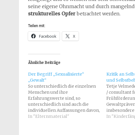
seine eigene Ohnmacht und durch mangelnde 
strukturelles Opfer
betrachtet werden.
Teilen mit:
Facebook
X
Ähnliche Beiträge
Der Begriff „Sexualisierte“
Kritik an Sel
„Gewalt“
und Selbstb
So unterschiedlich die einzelnen
Tetje Velmede
Menschen und ihre
/ consultant 
Erfahrungswerte sind, so
Frühförderun
unterschiedlich sind auch die
Gewaltpräven
individuellen Auffassungen davon,
insbesondere 
was ("gesunde" oder "kranke")
In "Elternmaterial"
Sexualisierte
In "Kinderfä
Sexualität ist und auch davon, was
ist in den let
("normale" oder "übertriebene")
immer wieder
Gewalt ist und was zu den
Aufgabenstel