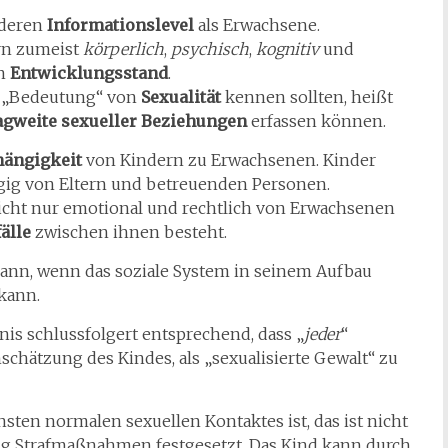
nderen
Informationslevel
als Erwachsene.
rn zumeist
körperlich
,
psychisch
,
kognitiv
und
en
Entwicklungsstand
.
„Bedeutung“ von
Sexualität
kennen sollten, heißt
agweite sexueller Beziehungen
erfassen können.
hängigkeit
von Kindern zu Erwachsenen. Kinder
gig von Eltern und betreuenden Personen.
icht nur emotional und rechtlich von Erwachsenen
fälle
zwischen ihnen besteht.
 dann, wenn das soziale System in seinem Aufbau
kann.
nis schlussfolgert entsprechend, dass „
jeder
“
chätzung des Kindes, als „sexualisierte Gewalt“ zu
sten normalen sexuellen Kontaktes ist, das ist nicht
lig Strafmaßnahmen festgesetzt. Das Kind kann durch