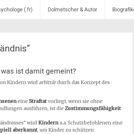
sychologe (.fr)
Dolmetscher & Autor
Biografik
tändnis“
: was ist damit gemeint?
on Kindern wird
arbiträr
durch das Konzept des
hsenen
eine
Straftat
vorliegt, wenn sie ohne
dlungen ausführen, ist die
Zustimmungsfähigkeit
tändnisses“ wird
Kindern
u.a. Schutzbefohlenen eine
piell aberkannt
, um Kinder zu schützen.