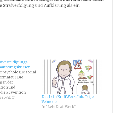
Strafverfolgung und Aufklärung als ein
bstverteidigungs-
ehauptungskursen
: psychologue social
formateur Die
g in der
tion und
die Prävention
Das LehrKraftWerk, Inh. Tetje
r Gewalt an Kindern
nger-ABC"
Velmede
zten zehn Jahren
In "LehrKraftWerk"
 eine persönliche
lung gewesen. Ich