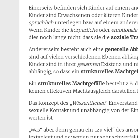
Einerseits befinden sich Kinder auf einem a
Kinder sind Erwachsenen oder älteren Kinde
sprachlich
unterlegen bzw. auf einem ander
Wenn Kinder die
körperliche
oder
emotionale
dies noch lange nicht, dass sie die
soziale Tr
Andererseits besteht auch eine
generelle Ab
sind auf vielen verschiedenen Ebenen abhän
Kinder sind in ihrer
gesamten
Existenz und n
abhängig, so dass ein
strukturelles Machtge
Ein
strukturelles Machtgefälle
besteht z.B.
keinen effektiven Machtausgleich darstellen 
Das Konzept des „
Wissentlichen
“ Einverständ
sexuelle Kontakt und unabhängig von der Eins
werten ist.
„Was“ aber denn genau ein „zu viel“ des anson
festgelegt und es werden nur sehr schwerfäl