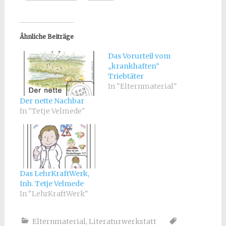
Ähnliche Beiträge
Das Vorurteil vom
„krankhaften“
Triebtäter
In "Elternmaterial"
Der nette Nachbar
In "Tetje Velmede"
Das LehrKraftWerk,
Inh. Tetje Velmede
In "LehrKraftWerk"
Elternmaterial
,
Literaturwerkstatt