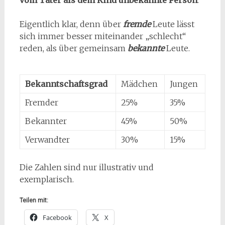
vom Täter als dem Kind unbekannte Person
.
Eigentlich klar, denn über
fremde
Leute lässt
sich immer besser miteinander „schlecht“
reden, als über gemeinsam
bekannte
Leute.
Bekanntschaftsgrad
Mädchen
Jungen
Fremder
25%
35%
Bekannter
45%
50%
Verwandter
30%
15%
Die Zahlen sind nur illustrativ und
exemplarisch.
Teilen mit:
Facebook
X