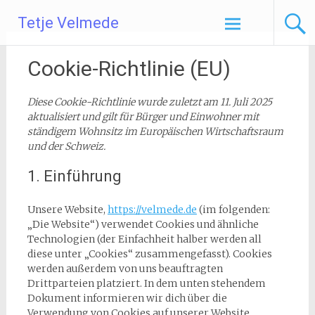
Zum
Tetje Velmede
Inhalt
springen
Cookie-Richtlinie (EU)
Diese Cookie-Richtlinie wurde zuletzt am 11. Juli 2025
aktualisiert und gilt für Bürger und Einwohner mit
ständigem Wohnsitz im Europäischen Wirtschaftsraum
und der Schweiz.
1. Einführung
Unsere Website,
https://velmede.de
(im folgenden:
„Die Website“) verwendet Cookies und ähnliche
Technologien (der Einfachheit halber werden all
diese unter „Cookies“ zusammengefasst). Cookies
werden außerdem von uns beauftragten
Drittparteien platziert. In dem unten stehendem
Dokument informieren wir dich über die
Verwendung von Cookies auf unserer Website.