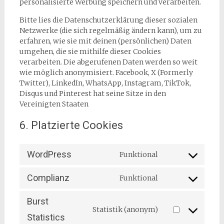
personalisierte Werbung speichern und verarbeiten.
Bitte lies die Datenschutzerklärung dieser sozialen
Netzwerke (die sich regelmäßig ändern kann), um zu
erfahren, wie sie mit deinen (persönlichen) Daten
umgehen, die sie mithilfe dieser Cookies
verarbeiten. Die abgerufenen Daten werden so weit
wie möglich anonymisiert. Facebook, X (Formerly
Twitter), LinkedIn, WhatsApp, Instagram, TikTok,
Disqus und Pinterest hat seine Sitze in den
Vereinigten Staaten
6. Platzierte Cookies
WordPress
Funktional
Consent
to
Complianz
Funktional
service
Consent
wordpress
to
Burst
service
Statistik (anonym)
complianz
Consent
Statistics