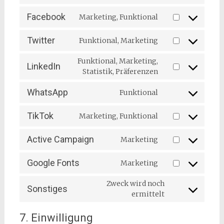
to
service
Facebook
Marketing, Funktional
burst-
Consent
statistics
to
Twitter
Funktional, Marketing
service
Consent
facebook
to
Funktional, Marketing,
LinkedIn
service
Consent
Statistik, Präferenzen
twitter
to
WhatsApp
service
Funktional
Consent
linkedin
to
TikTok
Marketing, Funktional
service
Consent
whatsapp
to
Active Campaign
Marketing
service
Consent
tiktok
to
Google Fonts
Marketing
service
Consent
active-
to
Zweck wird noch
campaign
Sonstiges
service
Consent
ermittelt
google-
to
fonts
service
7. Einwilligung