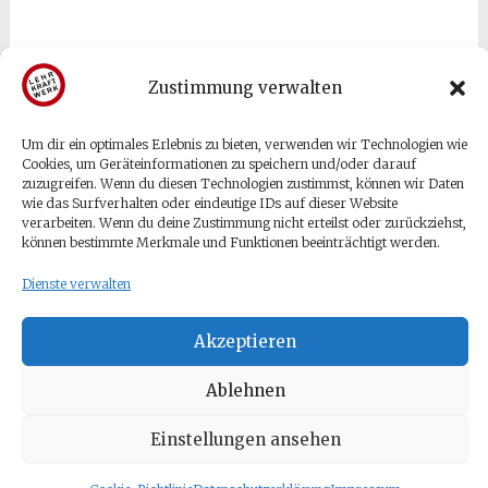
Zustimmung verwalten
Um dir ein optimales Erlebnis zu bieten, verwenden wir Technologien wie
Gäste & Besucher
Cookies, um Geräteinformationen zu speichern und/oder darauf
zuzugreifen. Wenn du diesen Technologien zustimmst, können wir Daten
wie das Surfverhalten oder eindeutige IDs auf dieser Website
Anmelden
verarbeiten. Wenn du deine Zustimmung nicht erteilst oder zurückziehst,
können bestimmte Merkmale und Funktionen beeinträchtigt werden.
Eintrags-Feed
Kommentar-Feed
Dienste verwalten
WordPress.org
Akzeptieren
Ablehnen
Einstellungen ansehen
Copyright © 2026
Tetje Velmede
. Alle Rechte vorbehalten.
Theme:
Radiate
von ThemeGrill. Präsentiert von
WordPress
.