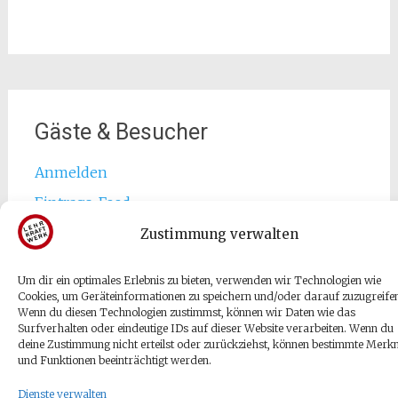
Gäste & Besucher
Anmelden
Eintrags-Feed
Kommentar-Feed
Zustimmung verwalten
WordPress.org
Um dir ein optimales Erlebnis zu bieten, verwenden wir Technologien wie
Cookies, um Geräteinformationen zu speichern und/oder darauf zuzugreife
Wenn du diesen Technologien zustimmst, können wir Daten wie das
Surfverhalten oder eindeutige IDs auf dieser Website verarbeiten. Wenn du
deine Zustimmung nicht erteilst oder zurückziehst, können bestimmte Merk
und Funktionen beeinträchtigt werden.
Copyright © 2026
Tetje Velmede
. Alle Rechte vorbehalten.
Theme:
Radiate
von ThemeGrill. Präsentiert von
WordPress
.
Dienste verwalten