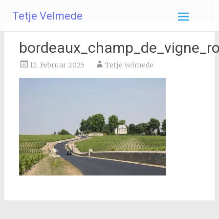
Zum
Tetje Velmede
Inhalt
springen
bordeaux_champ_de_vigne_ro
12. Februar 2025
Tetje Velmede