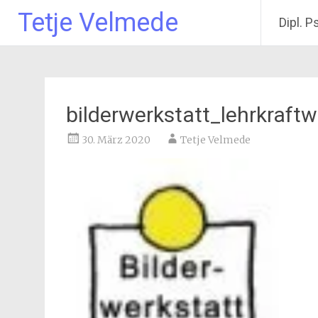
Tetje Velmede
Dipl. P
Zum
Inhalt
springen
bilderwerkstatt_lehrkraf
30. März 2020
Tetje Velmede