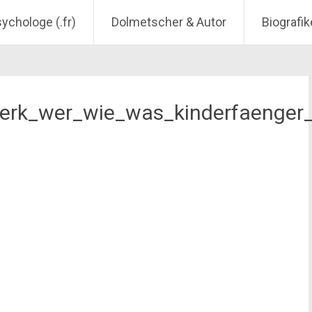
sychologe (.fr)
Dolmetscher & Autor
Biografik
twerk_wer_wie_was_kinderfaenger_