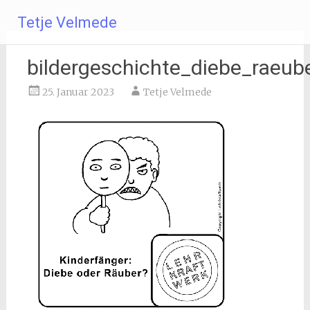
Zum
Tetje Velmede
Inhalt
springen
bildergeschichte_diebe_raeub
25. Januar 2023
Tetje Velmede